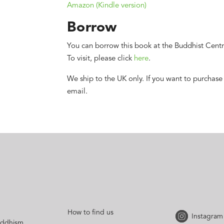
Amazon (Kindle version)
Borrow
You can borrow this book at the Buddhist Centr
To visit, please click
here
.
We ship to the UK only. If you want to purchase
email.
How to find us
Instagram
uddhism