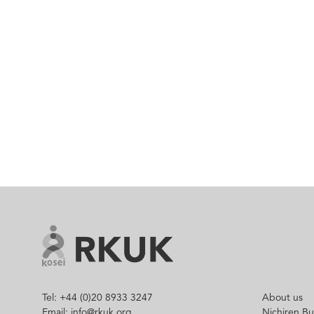
Tel: +44 (0)20 8933 3247
About us
Email: info@rkuk.org
Nichiren B