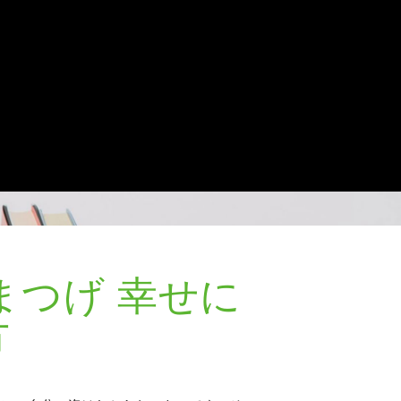
まつげ 幸せに
方