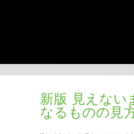
新版 見えない
なるものの見