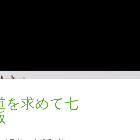
道を求めて七
版