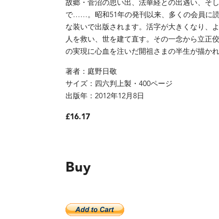
故郷・菅沼の思い出、法華経との出遇い、そ
で……。昭和51年の発刊以来、多くの会員に
な装いで出版されます。活字が大きくなり、
人を救い、世を建て直す。その一念から立正
の実現に心血を注いだ開祖さまの半生が描か
著者：庭野日敬
サイズ：四六判上製・400ページ
出版年：2012年12月8日
£16.17
Buy