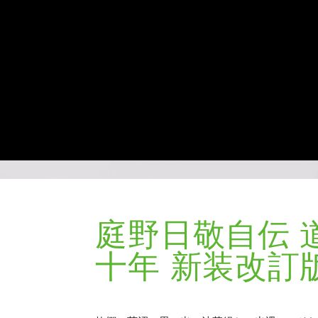
庭野日敬自伝 
十年 新装改訂