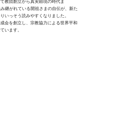
して教団創立から真実顕現の時代ま
読み継がれている開祖さまの自伝が、新た
よりいっそう読みやすくなりました。
佼成会を創立し、宗教協力による世界平和
れています。